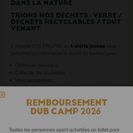
DANS LA NATURE
TRIONS NOS DÉCHETS : VERRE /
DÉCHETS RECYCLABLES / TOUT
VENANT
L’ équipe SITE PROPRE en
t-shirts jaunes
sera
présente pendant toute la durée du festival pour :
Distribuer des sacs
Collecter les poubelles
Vous sensibiliser
Vous aider si besoin (ex : déchets dangereux)
Nous mettons également en place un compost
REMBOURSEMENT
pour les déchets organiques.
DUB CAMP 2026
Nous ne jetons pas les restes alimentaires, ils sont
récoltés pour les Restos du Coeur.
Toutes les personnes ayant achetées un billet pour