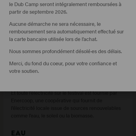
le Dub Camp seront intégralement remboursées à
partir de septembre 2026.
Aucune démarche ne sera nécessaire, le
ÉNERGIE ET EAU
remboursement sera automatiquement effectué sur
la carte bancaire utilisée lors de l’achat.
ÉNERGIE
Nous sommes profondément désolé·es des délais.
Merci, du fond du coeur, pour votre confiance et
Nous privilégions une
gestion intelligente des
votre soutien.
groupes électrogènes
en les éteignant la nuit
pour économiser de l’énergie.
Et toute l’électricité sur le festival est fournie par
Enercoop, une coopérative qui fournit de
l’électricité locale issue de sources renouvelables
comme l’eau, le soleil ou la biomasse.
EAU