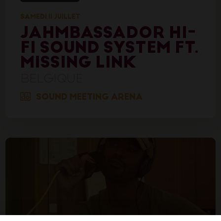
SAMEDI 11 JUILLET
JAHMBASSADOR HI-
FI SOUND SYSTEM FT.
MISSING LINK
BELGIQUE
SOUND MEETING ARENA