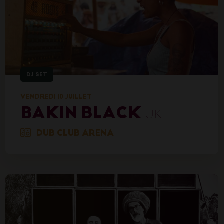
DJ SET
VENDREDI 10 JUILLET
BAKIN BLACK
UK
DUB CLUB ARENA