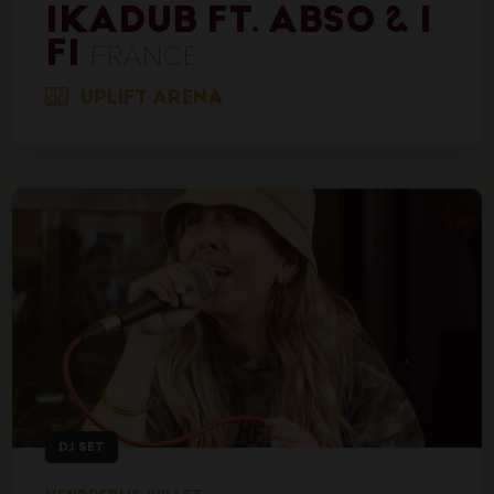
IKADUB FT. ABSO & I
FI
FRANCE
UPLIFT ARENA
DJ SET