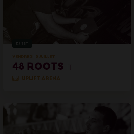
DJ SET
VENDREDI 10 JUILLET
48 ROOTS
IT
UPLIFT ARENA