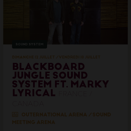
SOUND SYSTEM
DIMANCHE 12 JUILLET
/
VENDREDI 10 JUILLET
BLACKBOARD
JUNGLE SOUND
SYSTEM FT. MARKY
LYRICAL
FRANCE /
CANADA
OUTERNATIONAL ARENA
/
SOUND
MEETING ARENA