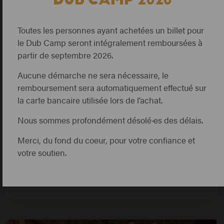
Toutes les personnes ayant achetées un billet pour
le Dub Camp seront intégralement remboursées à
partir de septembre 2026.
Aucune démarche ne sera nécessaire, le
DJ SET
/
INSTRUMENTISTE
/
SINGER
remboursement sera automatiquement effectué sur
SAMEDI 11 JUILLET
la carte bancaire utilisée lors de l’achat.
FOOTPRINT SYSTEM
Nous sommes profondément désolé·es des délais.
& TEWAGI FEAT
EVREN AVCI & LOUIS
Merci, du fond du coeur, pour votre confiance et
votre soutien.
THOMAS
FRANCE
DUB CLUB ARENA