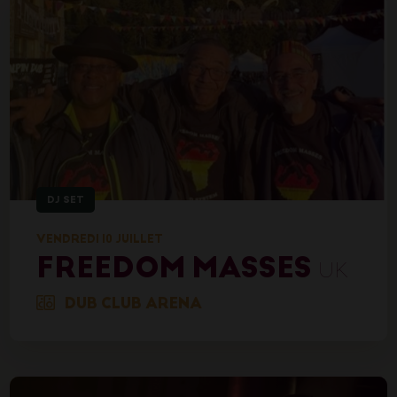
DJ SET
VENDREDI 10 JUILLET
FREEDOM MASSES
UK
DUB CLUB ARENA