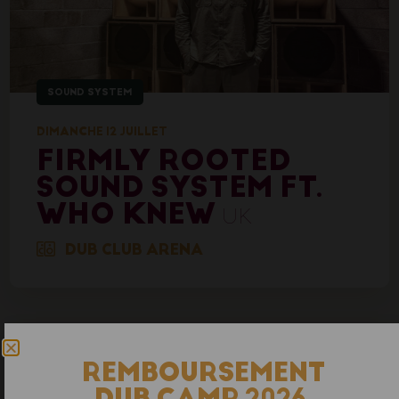
SOUND SYSTEM
DIMANCHE 12 JUILLET
FIRMLY ROOTED
SOUND SYSTEM FT.
WHO KNEW
UK
DUB CLUB ARENA
REMBOURSEMENT
DUB CAMP 2026