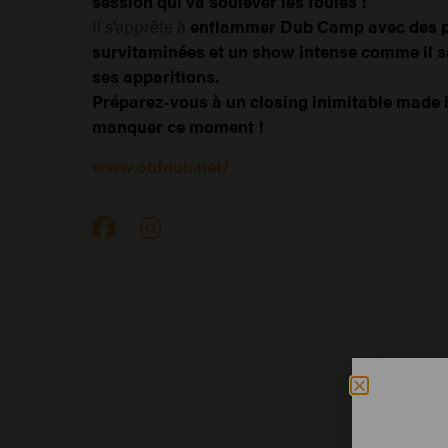
session qui va soulever les foules !
Il s’apprête à
enflammer Dub Camp avec des 
survitaminées et un show intense comme il sa
ses apparitions.
Préparez-vous à un closing inimitable made i
manquer ce moment !
www.obfdub.net/