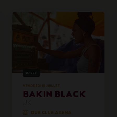
DJ SET
VENDREDI 10 JUILLET
BAKIN BLACK
UK
DUB CLUB ARENA