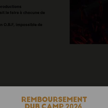
productions
it le faire à chacune de
n O.B.F, impossible de
REMBOURSEMENT
DUB CAMP 2026