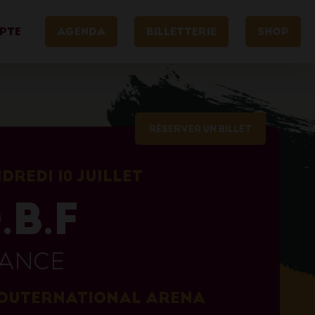
PTE
AGENDA
BILLETTERIE
SHOP
RÉSERVER UN BILLET
DREDI 10 JUILLET
.B.F
ANCE
OUTERNATIONAL ARENA