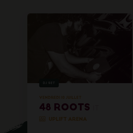
DJ SET
VENDREDI 10 JUILLET
48 ROOTS
IT
UPLIFT ARENA