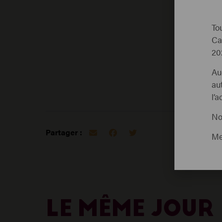
To
Ca
20
Au
au
l’
No
Partager :
Me
LE MÊME JOUR