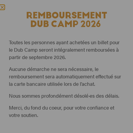
48 ROOTS
IT
REMBOURSEMENT
UPLIFT ARENA
DUB CAMP 2026
Toutes les personnes ayant achetées un billet pour
le Dub Camp seront intégralement remboursées à
partir de septembre 2026.
Aucune démarche ne sera nécessaire, le
remboursement sera automatiquement effectué sur
la carte bancaire utilisée lors de l’achat.
Nous sommes profondément désolé·es des délais.
Merci, du fond du coeur, pour votre confiance et
DJ SET
votre soutien.
VENDREDI 10 JUILLET