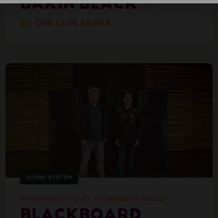
BAKIN BLACK
UK
DUB CLUB ARENA
SOUND SYSTEM
DIMANCHE 12 JUILLET
/
VENDREDI 10 JUILLET
BLACKBOARD