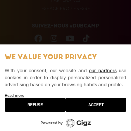
PARTENAIRES
ESPACE PRO / PRESSE
SUIVEZ-NOUS #DUBCAMP
WE VALUE YOUR PRIVACY
INSCRIPTION NEWSLETTER
With your consent, our website and
our partners
use
cookies in order to display personalized personalized
FAIRE UN DON
advertising based on your browsing habits and profile.
Read more
REFUSE
ACCEPT
MENTIONS LÉGALES ET POLITIQUE DE CONFIDENTIALITÉ
-
SITE : LA CONFISERIE
Powered by