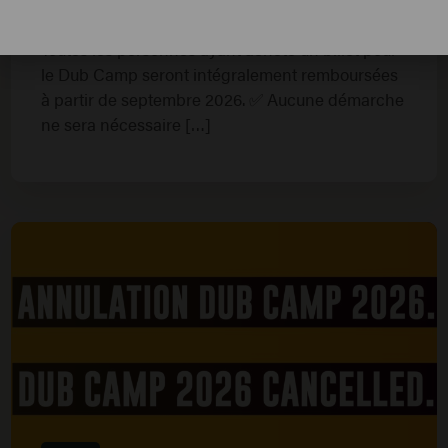
DES BILLETS
Toutes les personnes ayant acheté un billet pour
le Dub Camp seront intégralement remboursées
à partir de septembre 2026. ✅ Aucune démarche
ne sera nécessaire […]